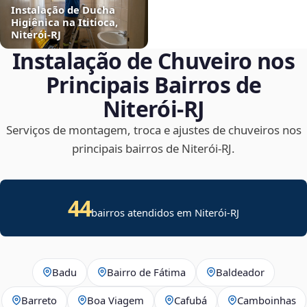
Instalação de Ducha
Higiênica na Ititioca,
Niterói‑RJ
Instalação de Chuveiro nos
Principais Bairros de
Niterói‑RJ
Serviços de montagem, troca e ajustes de chuveiros nos
principais bairros de Niterói‑RJ.
44
bairros atendidos em Niterói-RJ
Badu
Bairro de Fátima
Baldeador
Barreto
Boa Viagem
Cafubá
Camboinhas