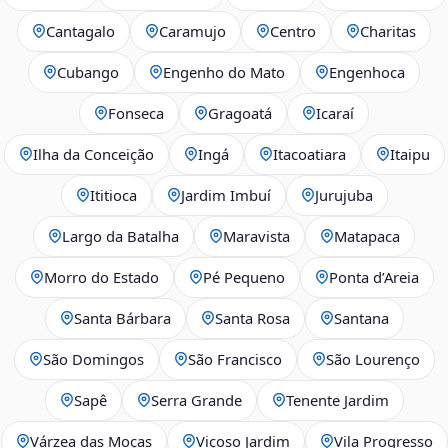
Cantagalo
Caramujo
Centro
Charitas
Cubango
Engenho do Mato
Engenhoca
Fonseca
Gragoatá
Icaraí
Ilha da Conceição
Ingá
Itacoatiara
Itaipu
Ititioca
Jardim Imbuí
Jurujuba
Largo da Batalha
Maravista
Matapaca
Morro do Estado
Pé Pequeno
Ponta d’Areia
Santa Bárbara
Santa Rosa
Santana
São Domingos
São Francisco
São Lourenço
Sapê
Serra Grande
Tenente Jardim
Várzea das Moças
Viçoso Jardim
Vila Progresso