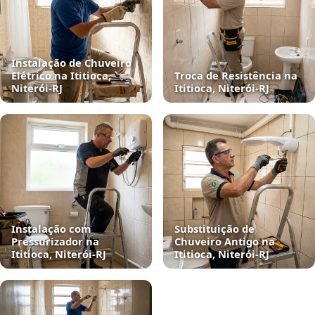
Instalação de Chuveiro
Elétrico na Ititioca,
Troca de Resistência na
Niterói‑RJ
Ititioca, Niterói‑RJ
Instalação com
Substituição de
Pressurizador na
Chuveiro Antigo na
Ititioca, Niterói‑RJ
Ititioca, Niterói‑RJ