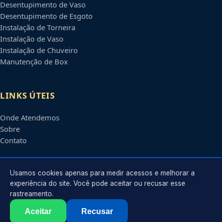
Desentupimento de Vaso
Desentupimento de Esgoto
Instalação de Torneira
Instalação de Vaso
Instalação de Chuveiro
Manutenção de Box
LINKS ÚTEIS
Onde Atendemos
Sobre
Contato
CONTATO
Usamos cookies apenas para medir acessos e melhorar a
experiência do site. Você pode aceitar ou recusar esse
rastreamento.
Atendimento em
Niterói
-
RJ
e regiões parceiras
contato@encanadoremniteroi.com.br
Aceitar
Recusar
©
2026
Encanador em
Niterói
-
RJ
. Todos os direitos reservados.