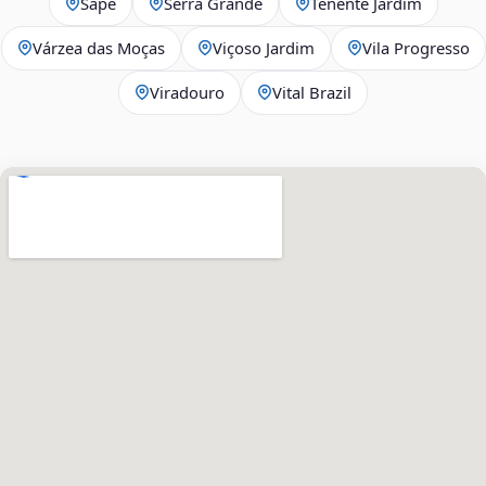
Sapê
Serra Grande
Tenente Jardim
Várzea das Moças
Viçoso Jardim
Vila Progresso
Viradouro
Vital Brazil