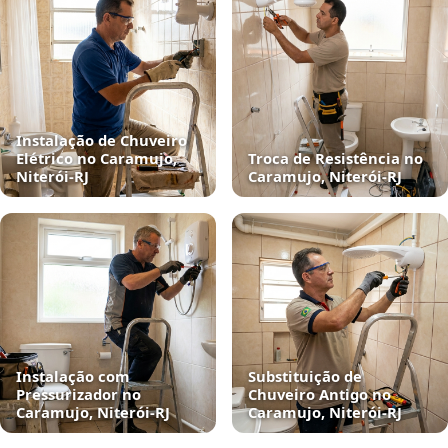
Instalação de Chuveiro
Elétrico no Caramujo,
Troca de Resistência no
Niterói‑RJ
Caramujo, Niterói‑RJ
Instalação com
Substituição de
Pressurizador no
Chuveiro Antigo no
Caramujo, Niterói‑RJ
Caramujo, Niterói‑RJ