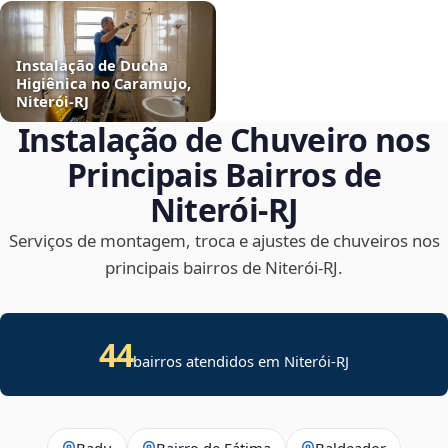
Instalação de Ducha
Higiênica no Caramujo,
Niterói‑RJ
Instalação de Chuveiro nos
Principais Bairros de
Niterói‑RJ
Serviços de montagem, troca e ajustes de chuveiros nos
principais bairros de Niterói‑RJ.
44
bairros atendidos em Niterói-RJ
Badu
Bairro de Fátima
Baldeador