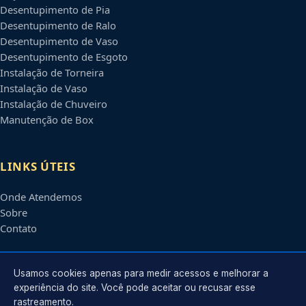
Desentupimento de Pia
Desentupimento de Ralo
Desentupimento de Vaso
Desentupimento de Esgoto
Instalação de Torneira
Instalação de Vaso
Instalação de Chuveiro
Manutenção de Box
LINKS ÚTEIS
Onde Atendemos
Sobre
Contato
CONTATO
Usamos cookies apenas para medir acessos e melhorar a
experiência do site. Você pode aceitar ou recusar esse
rastreamento.
Atendimento em
Niterói
-
RJ
e regiões parceiras