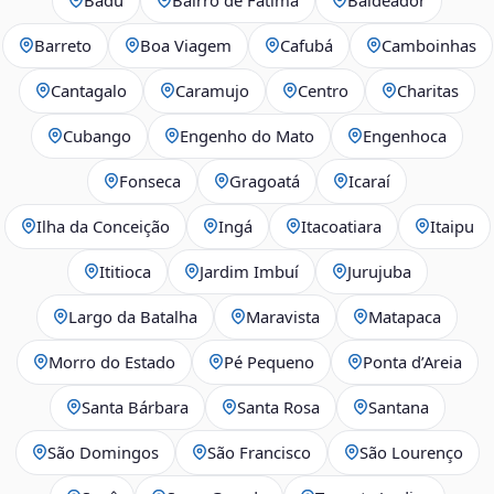
Barreto
Boa Viagem
Cafubá
Camboinhas
Cantagalo
Caramujo
Centro
Charitas
Cubango
Engenho do Mato
Engenhoca
Fonseca
Gragoatá
Icaraí
Ilha da Conceição
Ingá
Itacoatiara
Itaipu
Ititioca
Jardim Imbuí
Jurujuba
Largo da Batalha
Maravista
Matapaca
Morro do Estado
Pé Pequeno
Ponta d’Areia
Santa Bárbara
Santa Rosa
Santana
São Domingos
São Francisco
São Lourenço