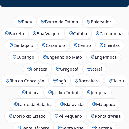
Badu
Bairro de Fátima
Baldeador
Barreto
Boa Viagem
Cafubá
Camboinhas
Cantagalo
Caramujo
Centro
Charitas
Cubango
Engenho do Mato
Engenhoca
Fonseca
Gragoatá
Icaraí
Ilha da Conceição
Ingá
Itacoatiara
Itaipu
Ititioca
Jardim Imbuí
Jurujuba
Largo da Batalha
Maravista
Matapaca
Morro do Estado
Pé Pequeno
Ponta d’Areia
Santa Bárbara
Santa Rosa
Santana