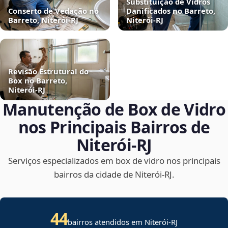
Substituição de Vidros
Conserto de Vedação no
Danificados no Barreto,
Barreto, Niterói‑RJ
Niterói‑RJ
Revisão Estrutural do
Box no Barreto,
Niterói‑RJ
Manutenção de Box de Vidro
nos Principais Bairros de
Niterói‑RJ
Serviços especializados em box de vidro nos principais
bairros da cidade de Niterói‑RJ.
44
bairros atendidos em Niterói-RJ