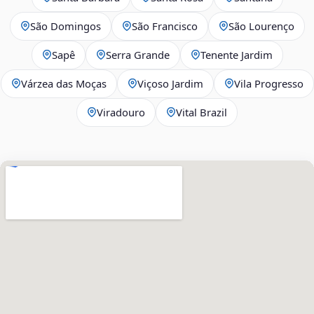
São Domingos
São Francisco
São Lourenço
Sapê
Serra Grande
Tenente Jardim
Várzea das Moças
Viçoso Jardim
Vila Progresso
Viradouro
Vital Brazil