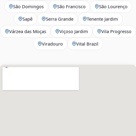
São Domingos
São Francisco
São Lourenço
Sapê
Serra Grande
Tenente Jardim
Várzea das Moças
Viçoso Jardim
Vila Progresso
Viradouro
Vital Brazil