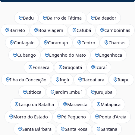
Badu
Bairro de Fátima
Baldeador
Barreto
Boa Viagem
Cafubá
Camboinhas
Cantagalo
Caramujo
Centro
Charitas
Cubango
Engenho do Mato
Engenhoca
Fonseca
Gragoatá
Icaraí
Ilha da Conceição
Ingá
Itacoatiara
Itaipu
Ititioca
Jardim Imbuí
Jurujuba
Largo da Batalha
Maravista
Matapaca
Morro do Estado
Pé Pequeno
Ponta d’Areia
Santa Bárbara
Santa Rosa
Santana