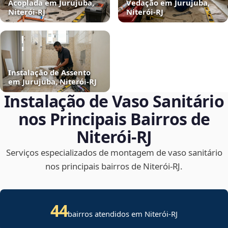
Acoplada em Jurujuba,
Vedação em Jurujuba,
Niterói‑RJ
Niterói‑RJ
Instalação de Assento
em Jurujuba, Niterói‑RJ
Instalação de Vaso Sanitário
nos Principais Bairros de
Niterói‑RJ
Serviços especializados de montagem de vaso sanitário
nos principais bairros de Niterói‑RJ.
44
bairros atendidos em Niterói-RJ