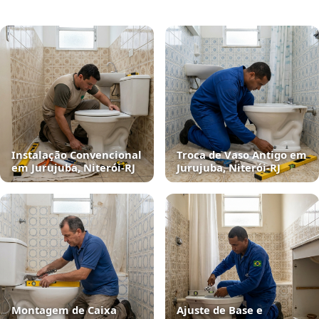
Instalação Convencional
Troca de Vaso Antigo em
em Jurujuba, Niterói‑RJ
Jurujuba, Niterói‑RJ
Montagem de Caixa
Ajuste de Base e