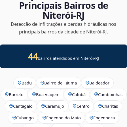
Principais Bairros de
Niterói‑RJ
Detecção de infiltrações e perdas hidráulicas nos
principais bairros da cidade de Niterói‑RJ.
44
bairros atendidos em Niterói-RJ
Badu
Bairro de Fátima
Baldeador
Barreto
Boa Viagem
Cafubá
Camboinhas
Cantagalo
Caramujo
Centro
Charitas
Cubango
Engenho do Mato
Engenhoca