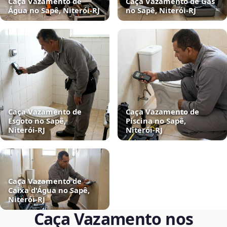
Caça Vazamento de
Caça Vazamento de Gás
Água no Sapê, Niterói‑RJ
no Sapê, Niterói‑RJ
Caça Vazamento de
Caça Vazamento de
Esgoto no Sapê,
Piscina no Sapê,
Niterói‑RJ
Niterói‑RJ
Caça Vazamento de
Caixa d'Água no Sapê,
Niterói‑RJ
Caça Vazamento nos