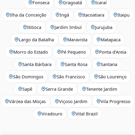
Fonseca
Gragoatá
Icaraí
Ilha da Conceição
Ingá
Itacoatiara
Itaipu
Ititioca
Jardim Imbuí
Jurujuba
Largo da Batalha
Maravista
Matapaca
Morro do Estado
Pé Pequeno
Ponta d’Areia
Santa Bárbara
Santa Rosa
Santana
São Domingos
São Francisco
São Lourenço
Sapê
Serra Grande
Tenente Jardim
Várzea das Moças
Viçoso Jardim
Vila Progresso
Viradouro
Vital Brazil