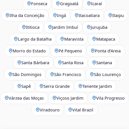
Fonseca
Gragoatá
Icaraí
Ilha da Conceição
Ingá
Itacoatiara
Itaipu
Ititioca
Jardim Imbuí
Jurujuba
Largo da Batalha
Maravista
Matapaca
Morro do Estado
Pé Pequeno
Ponta d’Areia
Santa Bárbara
Santa Rosa
Santana
São Domingos
São Francisco
São Lourenço
Sapê
Serra Grande
Tenente Jardim
Várzea das Moças
Viçoso Jardim
Vila Progresso
Viradouro
Vital Brazil