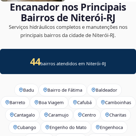
Encanador nos Principais
Bairros de Niterói‑RJ
Serviços hidráulicos completos e manutenções nos
principais bairros da cidade de Niterói‑RJ.
44
bairros atendidos em Niterói-RJ
Badu
Bairro de Fátima
Baldeador
Barreto
Boa Viagem
Cafubá
Camboinhas
Cantagalo
Caramujo
Centro
Charitas
Cubango
Engenho do Mato
Engenhoca